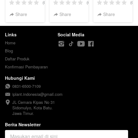
(Large)
(0)
(0)
(0)
Share
Share
Share
Links
Social Media
Home
Blog
Daftar Produk
Konfirmasi Pembayaran
Hubungi Kami
0831-6500-7109
iplant.indonesia@gmail.com
JL Cemara Kipas No 31

Sidomulyo, Kota Batu.

Jawa Timur.
Berita Newsletter