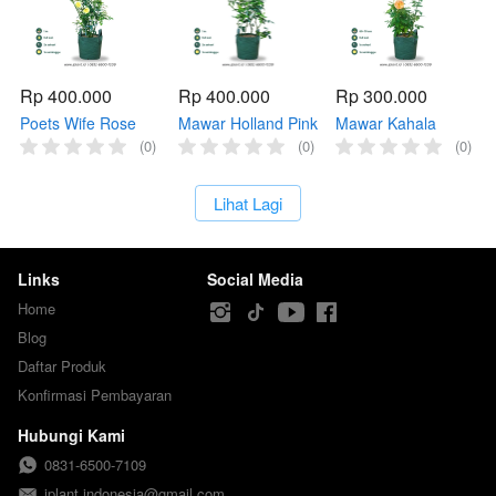
Rp 400.000
Rp 400.000
Rp 300.000
Poets Wife Rose
Mawar Holland Pink
Mawar Kahala
(Indukan)
Duo (Indukan)
(Indukan)
(0)
(0)
(0)
`
Lihat Lagi
Links
Social Media
Home
Blog
Daftar Produk
Konfirmasi Pembayaran
Hubungi Kami
0831-6500-7109
iplant.indonesia@gmail.com