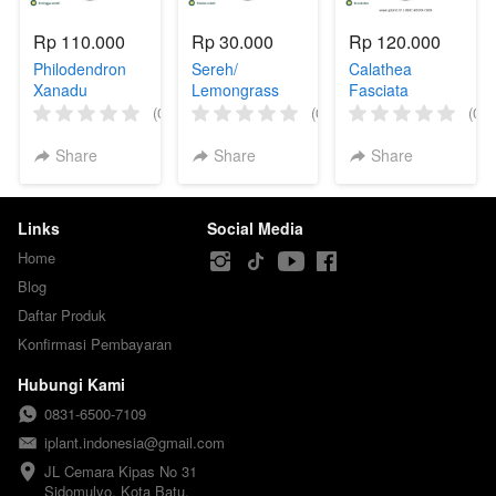
Rp 110.000
Rp 30.000
Rp 120.000
Philodendron
Sereh/
Calathea
Xanadu
Lemongrass
Fasciata
(0)
(0)
(0)
Share
Share
Share
Links
Social Media
Home
Blog
Daftar Produk
Konfirmasi Pembayaran
Hubungi Kami
0831-6500-7109
iplant.indonesia@gmail.com
JL Cemara Kipas No 31

Sidomulyo, Kota Batu.
