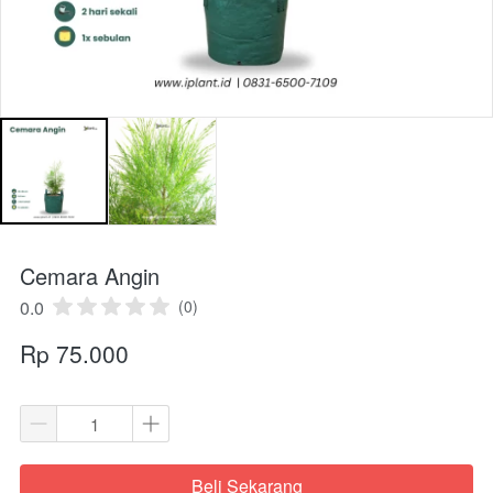
Cemara Angin
0.0
(0)
Rp 75.000
Beli Sekarang
`