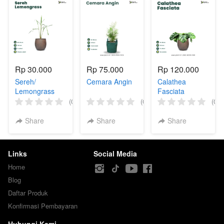
Rp 30.000
Rp 75.000
Rp 120.000
Sereh/
Cemara Angin
Calathea
Lemongrass
Fasciata
(0)
(0)
(0)
Share
Share
Share
Links
Social Media
Home
Blog
Daftar Produk
Konfirmasi Pembayaran