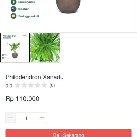
Philodendron Xanadu
0.0
(0)
Rp 110.000
Beli Sekarang
`