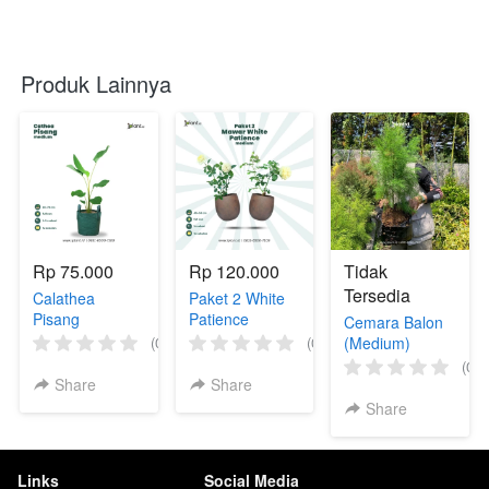
Produk Lainnya
Rp 75.000
Rp 120.000
Tidak
Tersedia
Calathea
Paket 2 White
Pisang
Patience
Cemara Balon
(Medium)
(Medium)
(0)
(0)
(Medium)
(0)
Share
Share
Share
Links
Social Media