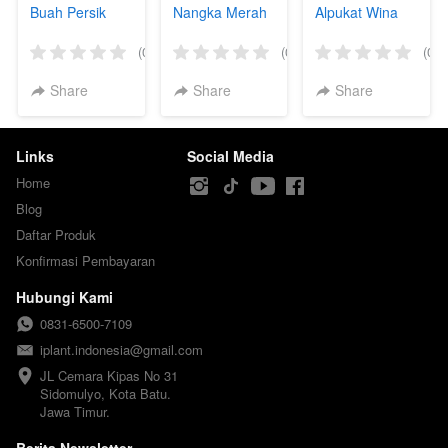
Buah Persik
Nangka Merah
Alpukat Wina
(0)
(0)
(0)
Share
Share
Share
Links
Social Media
Home
Blog
Daftar Produk
Konfirmasi Pembayaran
Hubungi Kami
0831-6500-7109
iplant.indonesia@gmail.com
JL Cemara Kipas No 31

Sidomulyo, Kota Batu.

Jawa Timur.