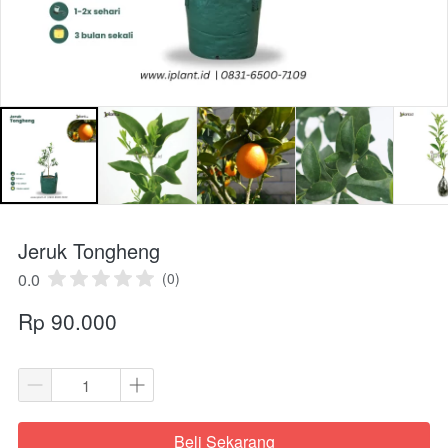
Jeruk Tongheng
0.0
(0)
Rp 90.000
Beli Sekarang
`