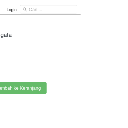
Cari ...
Login
egata
ambah ke Keranjang