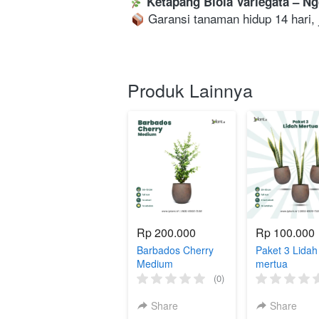
Ketapang Biola Variegata – Ng
 Garansi tanaman hidup 14 hari, j
Produk Lainnya
Rp 200.000
Rp 100.000
Barbados Cherry
Paket 3 Lidah
Medium
mertua
(0)
Share
Share