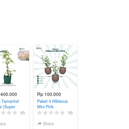
.400.000
Rp 100.000
t Tamarind
Paket 3 HIbiscus
i (Super
Mini Pink
o)
(0)
(0)
are
Share