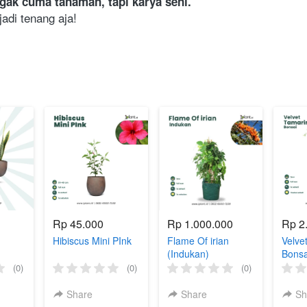
gak cuma tanaman, tapi karya seni.
adi tenang aja! 
Rp 45.000
Rp 1.000.000
Rp 2
Hibiscus Mini PInk
Flame Of irian
Velve
(Indukan)
Bonsa
Jumb
(0)
(0)
(0)
Share
Share
Sh