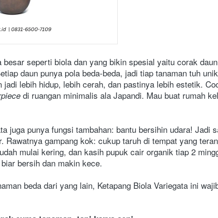
a besar seperti biola dan yang bikin spesial yaitu corak dau
etiap daun punya pola beda-beda, jadi tiap tanaman tuh unik
adi lebih hidup, lebih cerah, dan pastinya lebih estetik. Co
 di ruangan minimalis ala Japandi. Mau buat rumah keli
rpiece
ta juga punya fungsi tambahan: bantu bersihin udara! Jadi 
ar. Rawatnya gampang kok: cukup taruh di tempat yang terang
dah mulai kering, dan kasih pupuk cair organik tiap 2 mingg
biar bersih dan makin kece. 
an beda dari yang lain, Ketapang Biola Variegata ini wajib