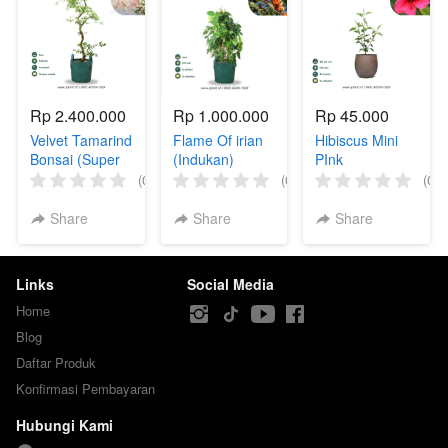
Rp 2.400.000
Rp 1.000.000
Rp 45.000
Velvet Tamarind
Flame Of irian
Hibiscus Mini
Bonsai (Super
(Indukan)
PInk
Jumbo)
(0)
(0)
(0)
Share
Share
Share
Links
Social Media
Home
Blog
Daftar Produk
Konfirmasi Pembayaran
Hubungi Kami