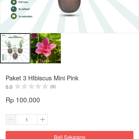
Paket 3 HIbiscus Mini Pink
0.0
(0)
Rp 100.000
Beli Sekarang
`