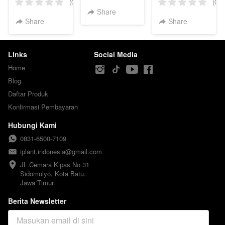
(M)
(0)
(0)
Share
Share
Share
Links
Social Media
Home
Blog
Daftar Produk
Konfirmasi Pembayaran
Hubungi Kami
0831-6500-7109
iplant.indonesia@gmail.com
JL Cemara Kipas No 31

Sidomulyo, Kota Batu.

Jawa Timur.
Berita Newsletter