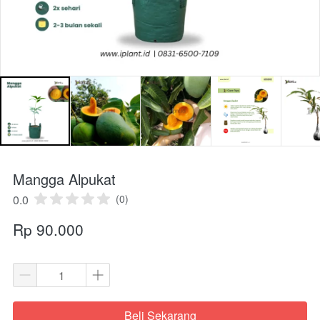
Mangga Alpukat
0.0
(0)
Rp 90.000
Beli Sekarang
`