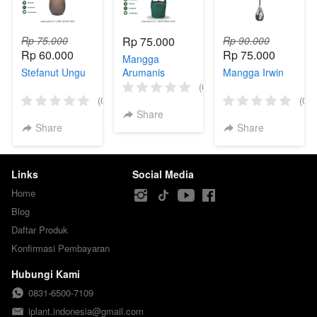
Rp 75.000
Rp 75.000
Rp 90.000
Rp 60.000
Rp 75.000
Mangga
Stefanut Ungu
Arumanis
Mangga Irwin
(0)
(0)
(0)
Share
Share
Share
Links
Social Media
Home
Blog
Daftar Produk
Konfirmasi Pembayaran
Hubungi Kami
0831-6500-7109
iplant.indonesia@gmail.com