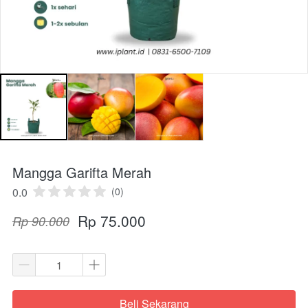
Mangga Garifta Merah
0.0
(0)
Rp 75.000
Rp 90.000
Beli Sekarang
`