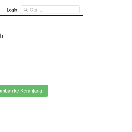
Cari ...
Login
ch
ambah ke Keranjang