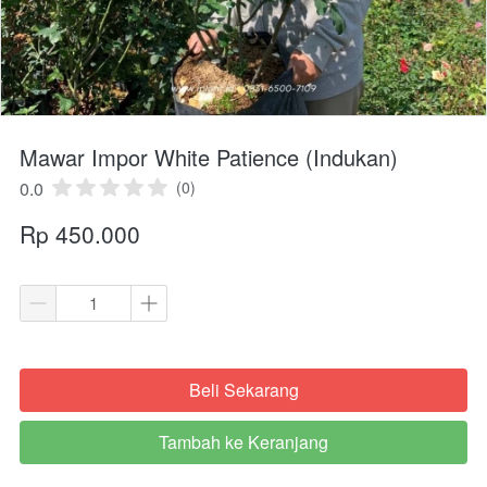
Mawar Impor White Patience (Indukan)
0.0
(0)
Rp 450.000
Beli Sekarang
`
Tambah ke Keranjang
`