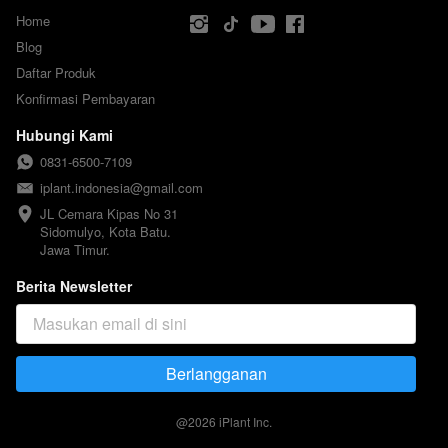
Home
Blog
Daftar Produk
Konfirmasi Pembayaran
Hubungi Kami
0831-6500-7109
iplant.indonesia@gmail.com
JL Cemara Kipas No 31

Sidomulyo, Kota Batu.

Jawa Timur.
Berita Newsletter
Berlangganan
`
@
2026
iPlant Inc.