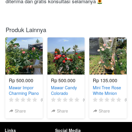
diterima dan gratis konsultasi selamanya 
Produk Lainnya
Rp 500.000
Rp 500.000
Rp 135.000
Mawar Impor
Mawar Candy
Mini Tree Rose
Charming Piano
Colorado
White Minion
(Indukan)
(Indukan)
(0)
(0)
(0)
Share
Share
Share
Links
Social Media