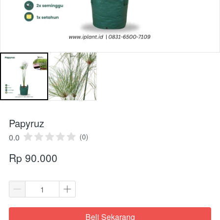
Papyruz
0.0
(0)
Rp 90.000
Beli Sekarang
`