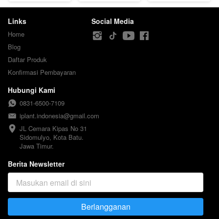
Links
Social Media
Home
Blog
Daftar Produk
Konfirmasi Pembayaran
Hubungi Kami
0831-6500-7109
iplant.indonesia@gmail.com
JL Cemara Kipas No 31

Sidomulyo, Kota Batu.

Jawa Timur.
Berita Newsletter
Berlangganan
`