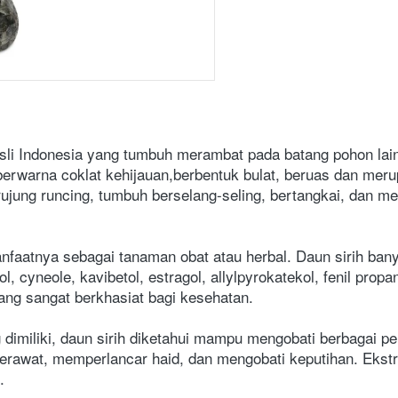
 asli Indonesia yang tumbuh merambat pada batang pohon lai
berwarna coklat kehijauan,berbentuk bulat, beruas dan meru
rujung runcing, tumbuh berselang-seling, bertangkai, dan m
anfaatnya sebagai tanaman obat atau herbal. Daun sirih bany
ol, cyneole, kavibetol, estragol, allylpyrokatekol, fenil propa
ang sangat berkhasiat bagi kesehatan.
miliki, daun sirih diketahui mampu mengobati berbagai pen
 jerawat, memperlancar haid, dan mengobati keputihan. Ekst
.