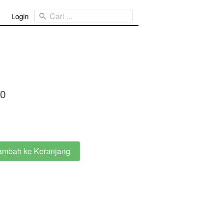
Cari ...
Login
00
ambah ke Keranjang