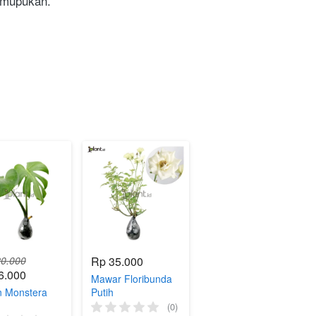
mupukan. 

0.000
Rp 35.000
6.000
Mawar Floribunda
 Monstera
Putih
(0)