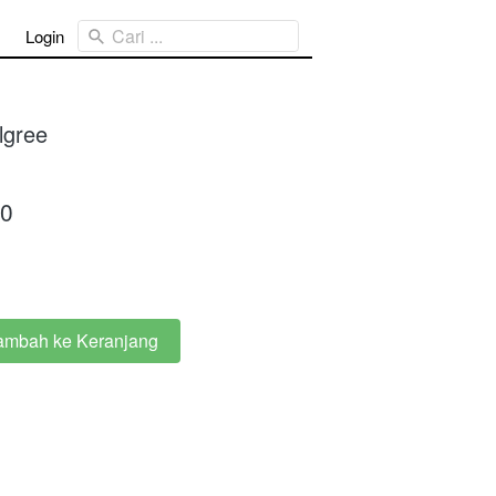
Cari ...
Login
ilgree
00
ambah ke Keranjang