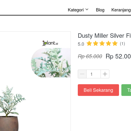
Kategori
Blog
Keranjang
Dusty Miller Silver F
5.0
(1)
Rp 52.0
Rp 65.000
Beli Sekarang
T
`
`