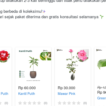
p dilakukan 2-3 kali seminggu dan tidak perlu dilakukan pe
g berbeda di koleksimu!
i sejak paket diterima dan gratis konsultasi selamanya 
Rp 60.000
Rp 30.000
Rp 12
Rp 9
Putih
Kantil Putih
Mawar Pink
Green
(0)
(0)
(0)