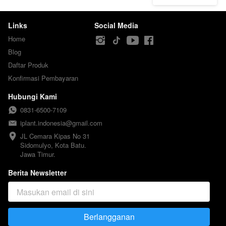
Links
Social Media
Home
Blog
Daftar Produk
Konfirmasi Pembayaran
Hubungi Kami
0831-6500-7109
iplant.indonesia@gmail.com
JL Cemara Kipas No 31

Sidomulyo, Kota Batu.

Jawa Timur.
Berita Newsletter
Berlangganan
`