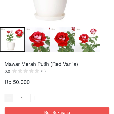
Mawar Merah Putih (Red Vanila)
0.0
(0)
Rp 50.000
Beli Sekarang
`