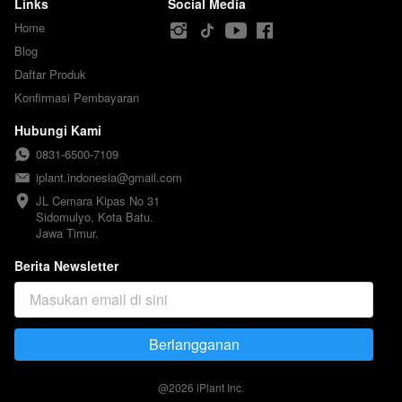
Links
Social Media
Home
Blog
Daftar Produk
Konfirmasi Pembayaran
Hubungi Kami
0831-6500-7109
iplant.indonesia@gmail.com
JL Cemara Kipas No 31

Sidomulyo, Kota Batu.

Jawa Timur.
Berita Newsletter
Berlangganan
`
@
2026
iPlant Inc.